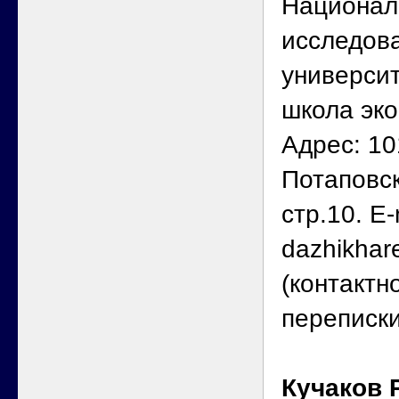
Национал
исследова
универси
школа эк
Адрес: 10
Потаповск
стр.10. E-
dazhikhar
(контактн
переписк
Кучаков 