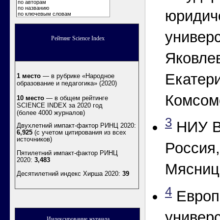
по авторам
по названию
юридич
по ключевым словам
универс
Рейтинг Science Index
Яковлев
Екатери
1 место
— в рубрике «Народное
образование и педагогика» (2020)
Комсомо
10 место
— в общем рейтинге
SCIENCE INDEX за 2020 год
(более 4000 журналов)
3
НИУ В
Двухлетний импакт-фактор РИНЦ 2020:
6,925
(с учетом цитирования из всех
источников)
Россия,
Пятилетний импакт-фактор РИНЦ
2020:
3,483
Мясницк
Десятилетний индекс Хирша 2020
:
39
4
Европ
универс
Индексирование журнала