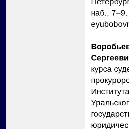
Петербург
наб., 7–9.
eyubobov
Воробье
Сергееви
курса суд
прокурорс
Институт
Уральско
государст
юридичес