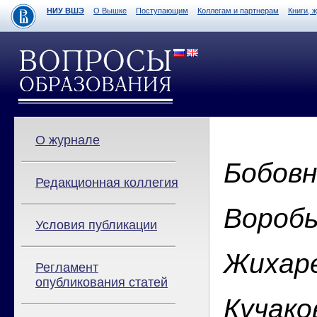
НИУ ВШЭ
О Вышке
Поступающим
Коллегам и партнерам
Книги, 
О журнале
Бобовн
Редакционная коллегия
Воробь
Условия публикации
Жихаре
Регламент
опубликования статей
Кучаков