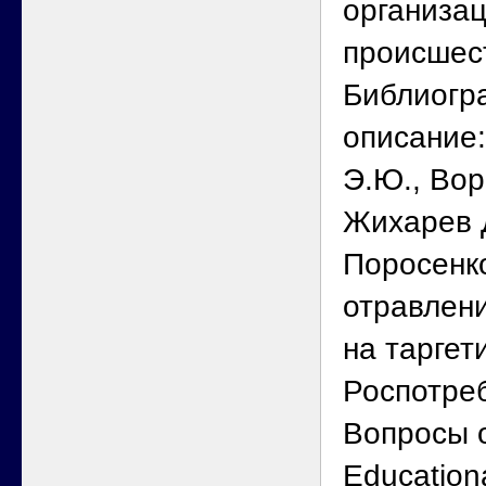
организац
происшес
Библиогр
описание
Э.Ю., Вор
Жихарев Д
Поросенко
отравлени
на таргет
Роспотреб
Вопросы 
Education