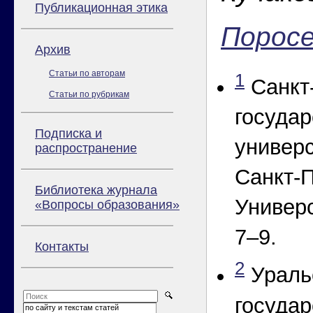
Публикационная этика
Поросе
Архив
Статьи по авторам
1
Санкт
Статьи по рубрикам
госуда
Подписка и
универс
распространение
Санкт-П
Библиотека журнала
Универс
«Вопросы образования»
7–9.
Контакты
2
Ураль
госуда
по сайту и текстам статей