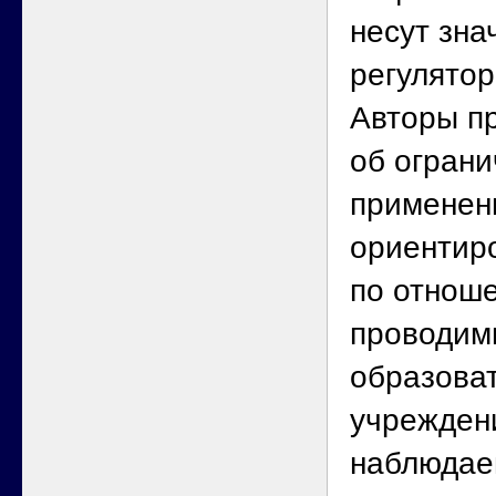
несут зна
регулятор
Авторы пр
об ограни
применени
ориентир
по отнош
проводим
образова
учреждени
наблюдае