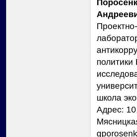
Поросенк
Андреев
Проектно
лаборато
антикорр
политики
исследова
универси
школа эк
Адрес: 10
Мясницкая
gporosen