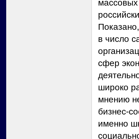
массовых
российски
Показано,
в число 
организац
сфер эко
деятельно
широко р
мнению н
бизнес-со
именно ш
социальн