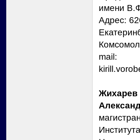
имени В.
Адрес: 62
Екатеринб
Комсомоль
mail:
kirill.vo
Жихарев
Алексан
магистран
Институт