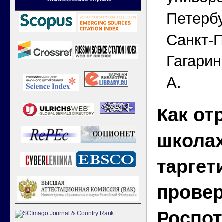
Петербу
Санкт-П
Гагарин
А.
Как от
школах
таргет
прове
Роспот